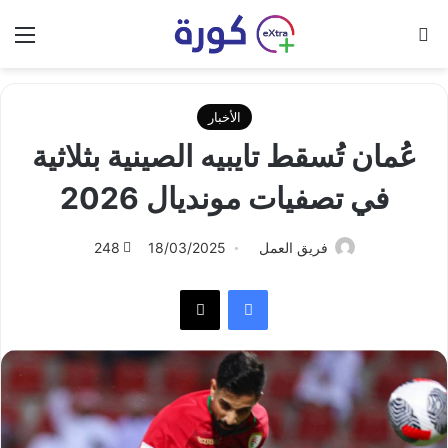
بحث عن
الق
الأخبار
عُمان تُسقط تايبيه الصينية بثلاثية
في تصفيات مونديال 2026
فريق العمل
18/03/2025
248
فيسبوك
‫X