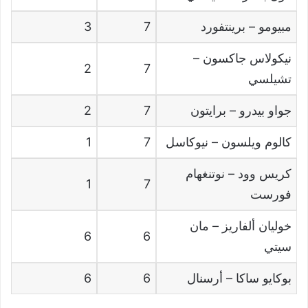
مبيومو
–
برينتفورد
7
3
نيكولاس جاكسون
–
2
7
تشيلسي
جواو بيدرو
–
برايتون
7
2
كالوم ويلسون
–
نيوكاسل
7
1
كريس وود
–
نوتنغهام
1
7
فورست
خوليان ألفاريز
–
مان
6
6
سيتي
بوكايو ساكا
–
أرسنال
6
6