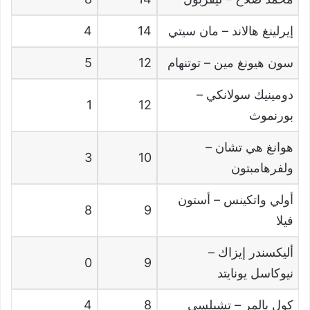
إيرلينغ هالاند
–
مان سيتي
14
4
سون هيونغ مين
–
توتنهام
12
5
دومينيك سولانكي
–
1
12
بورنموث
هوانغ هي تشان
–
3
10
ولفرهامبتون
أولي واتكينس
–
أستون
8
9
فيلا
أليكسندر إيزاك
–
0
9
نيوكاسل يونايتد
كول بالمر
–
تشيلسي
8
4