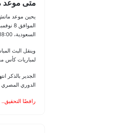
متى موعد ما
السعودية، 18:00 بتوقيت غرينتش.
وينقل البث المبا
لمباريات كأس مص
الدوري المصري ال
رافضًا التحقيق..