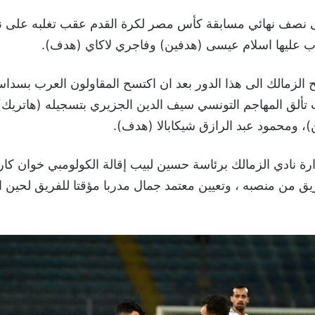
لى نصف نهائي مسابقة كأس مصر لكرة القدم عقب تغلبه على ناد
اوب عليها اسلام عيسى (هدفين) وفاجري لاكاي (هدف).
 الزمالك الى هذا الدور بعد ان اكتسح المقاولون العرب بسدا
تألق المهاجم التونسي سيف الدين الجزيري بتسجيله (هاتريك
، ومحمود عبد الرازق شيكابالا (هدف).
ة نادي الزمالك برئاسة حسين لبيب إقالة الكولومبي خوان كا
ريق من منصبه ، وتعيين معتمد جمال مدربا مؤقتا للفريق لحين ا