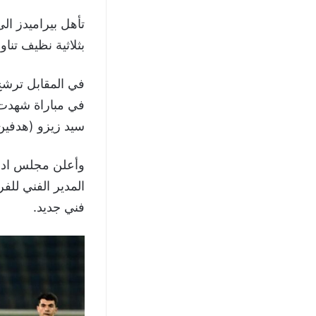
تأهل بيراميدز ا
بثلاثية نظيف تن
في المقابل ترشح
في مباراة شهدت 
سيد زيزو (هدفين)
وأعلن مجلس ادار
المدير الفني للف
فني جديد.