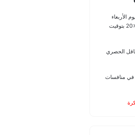
د ماتش الزمالك وبيراميدز في نصف نهائي كأس مصر 2022-2023 يوم الأربعاء
الموافق 8 نوفمبر، بداية من الساعة السابعة مساءاً بتوقيت القاهرة، الساعة 20:00 بتوقيت
لناقل الحصري
الذكر انتهاء آخر مواجهتين بين الزمالك وبيراميدز بالتعادل (0-0) و(2-2) في منافسات
كرة