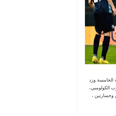
ة الخامسة وزد
ار اقالة المدرب الكولومبي،
 وتعادلين وخسارتين ،