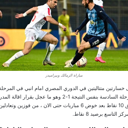
مباراة الزمالك وبيراميدز
ى خسارتين متتاليتين في الدوري المصري امام انبي في المرحل
اف سي في المرحلة السادسة بنفس النتيجة 1-2 وهو ما عجل بقر
حيث خسر الفريق 10 نقاط بعد خوض 6 مباريات حتى الان ، من فوزين
 التاسع برصيد 8 نقاط.