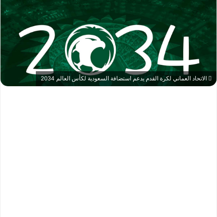
الاتحاد العماني لكرة القدم يدعم استضافة السعودية لكأس العالم 2034